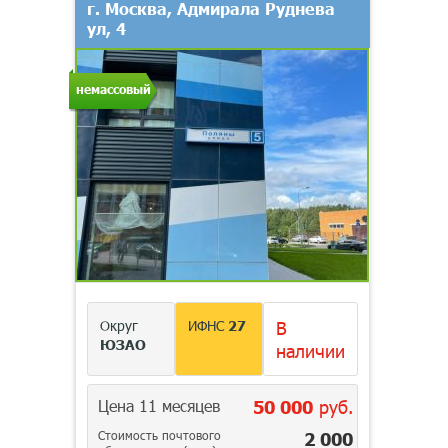
г. Москва, Адмирала Руднева
ул, 4
немассовый
Округ
ИФНС
27
В
ЮЗАО
наличии
Цена 11 месяцев
50 000
руб.
Стоимость почтового
2 000