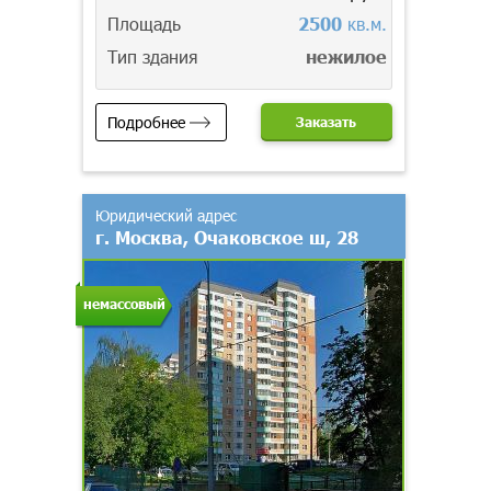
Площадь
2500
кв.м.
Тип здания
нежилое
Подробнее
Заказать
Юридический адрес
г. Москва, Очаковское ш, 28
немассовый