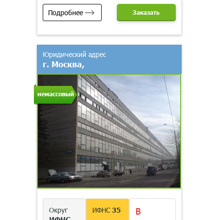
Подробнее
Заказать
Юридический адрес
г. Москва,
немассовый
Округ
ИФНС
35
В
ИФНС