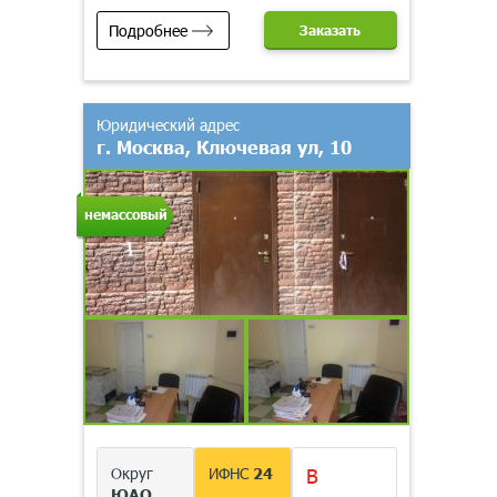
Подробнее
Заказать
Юридический адрес
г. Москва, Ключевая ул, 10
немассовый
Округ
ИФНС
24
В
ЮАО