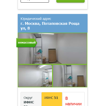
Юридический адрес
г. Москва, Потаповская Роща
ул, 8
немассовый
Округ
ИФНС
51
В
ИФНС
наличии