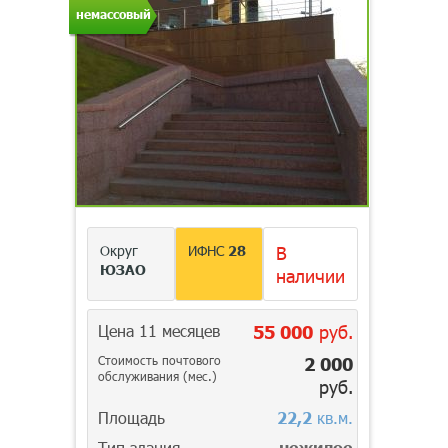
немассовый
Округ
ИФНС
28
В
ЮЗАО
наличии
Цена 11 месяцев
55 000
руб.
Стоимость почтового
2 000
обслуживания (мес.)
руб.
Площадь
22,2
кв.м.
Тип здания
нежилое