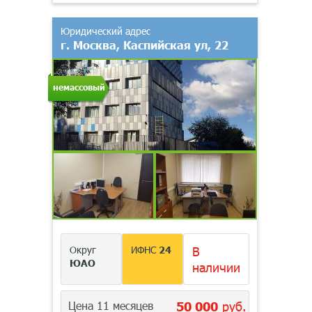
Юридический адрес
г. Москва, Каспийская ул, 22
немассовый
Округ
ИФНС
24
В
ЮАО
наличии
Цена 11 месяцев
50 000
руб.