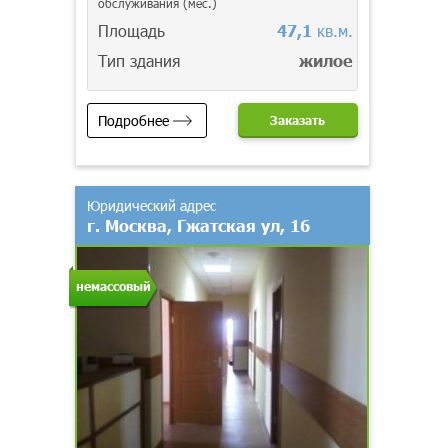
обслуживания (мес.)
Площадь
47,1
кв.м.
Тип здания
жилое
Подробнее
Заказать
Юридический адрес
г. Москва, Гжатская ул, 16
немассовый