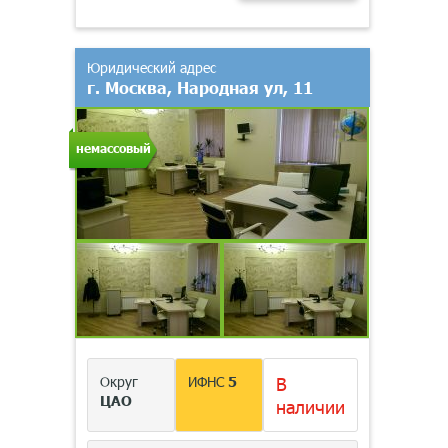
Юридический адрес
г. Москва, Народная ул, 11
немассовый
Округ
ИФНС
5
В
ЦАО
наличии