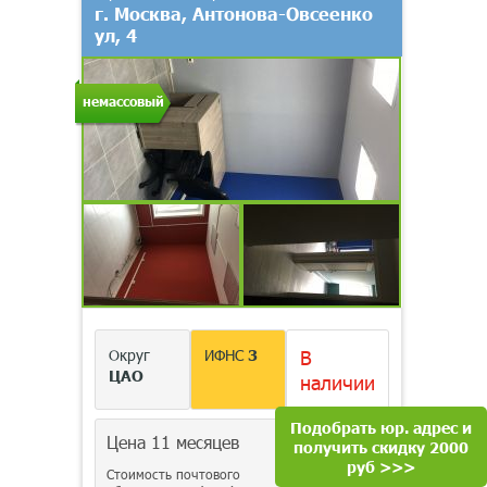
г. Москва, Антонова-Овсеенко
ул, 4
немассовый
Округ
ИФНС
3
В
ЦАО
наличии
Подобрать юр. адрес и
Цена 11 месяцев
50 000
руб.
получить скидку 2000
руб >>>
Стоимость почтового
2 000