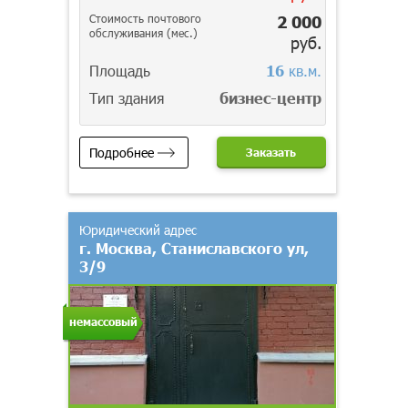
Стоимость почтового
2 000
обслуживания (мес.)
руб.
Площадь
16
кв.м.
Тип здания
бизнес-центр
Подробнее
Заказать
Юридический адрес
г. Москва, Станиславского ул,
3/9
немассовый