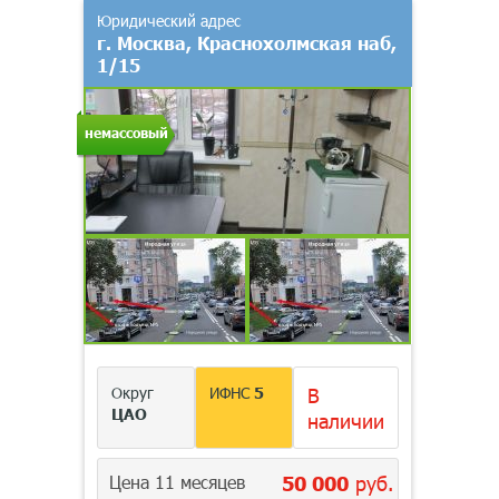
Юридический адрес
г. Москва, Краснохолмская наб,
1/15
немассовый
Округ
ИФНС
5
В
ЦАО
наличии
Цена 11 месяцев
50 000
руб.