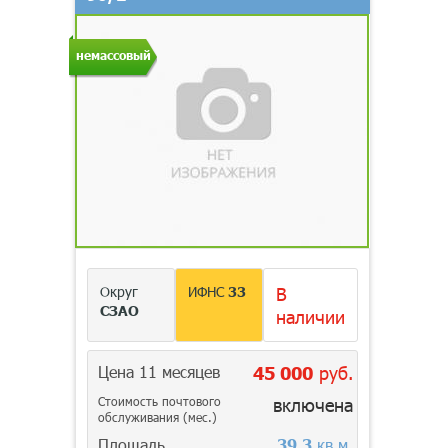
немассовый
Округ
ИФНС
33
В
СЗАО
наличии
Цена 11 месяцев
45 000
руб.
Стоимость почтового
включена
обслуживания (мес.)
Площадь
39,3
кв.м.