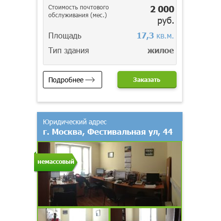
Стоимость почтового
2 000
обслуживания (мес.)
руб.
Площадь
17,3
кв.м.
Тип здания
жилое
Подробнее
Заказать
Юридический адрес
г. Москва, Фестивальная ул, 44
немассовый