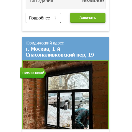
Тип здания
нежилое
Подробнее
Заказать
Юридический адрес
г. Москва, 1-й
Спасоналивковский пер, 19
немассовый