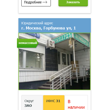
Подробнее
Заказать
Юридический адрес
г. Москва, Горбунова ул, 1
немассовый
Округ
ИФНС
31
В
ЗАО
наличии