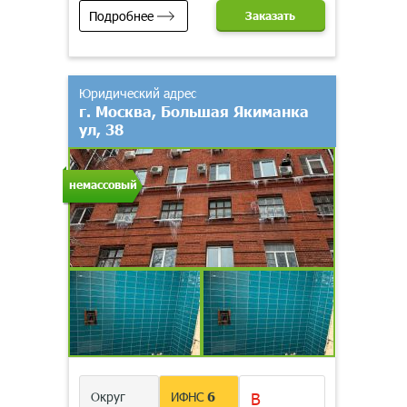
Подробнее
Заказать
Юридический адрес
г. Москва, Большая Якиманка
ул, 38
немассовый
Округ
ИФНС
6
В