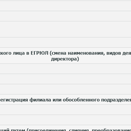
кого лица в ЕГРЮЛ (смена наименования, видов деят
директора)
Регистрация филиала или обособленного подразделе
аций путем (присоединения, слияния, преобразовани