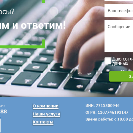
осы?
м и ответим!
Даю согл
данных
тами
О компании
ИНН: 7715800946
-88
ОГРН: 1107746193147
Наши услуги
Время работы: с 10.00 д
Контакты