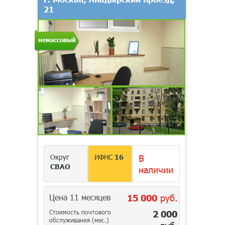
21
немассовый
Округ
ИФНС
16
В
СВАО
наличии
Цена 11 месяцев
15 000
руб.
Стоимость почтового
2 000
обслуживания (мес.)