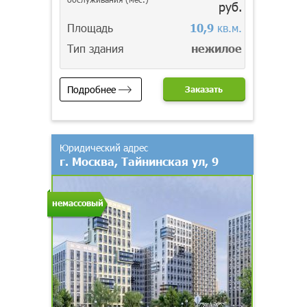
руб.
Площадь
10,9
кв.м.
Тип здания
нежилое
Подробнее
Заказать
Юридический адрес
г. Москва, Тайнинская ул, 9
немассовый