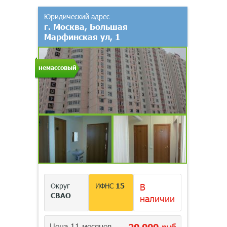
Юридический адрес
г. Москва, Большая
Марфинская ул, 1
немассовый
Округ
ИФНС
15
В
СВАО
наличии
Цена 11 месяцев
20 000
руб.