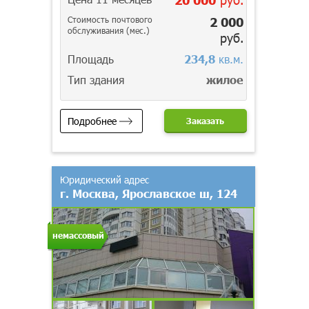
Стоимость почтового
2 000
обслуживания (мес.)
руб.
Площадь
234,8
кв.м.
Тип здания
жилое
Подробнее
Заказать
Юридический адрес
г. Москва, Ярославское ш, 124
немассовый