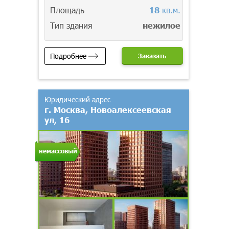
Площадь
18
кв.м.
Тип здания
нежилое
Подробнее
Заказать
Юридический адрес
г. Москва, Новоалексеевская
ул, 16
немассовый