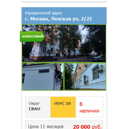
Юридический адрес
г. Москва, Ленская ул, 2/21
немассовый
Округ
ИФНС
16
В
СВАО
наличии
Цена 11 месяцев
20 000
руб.