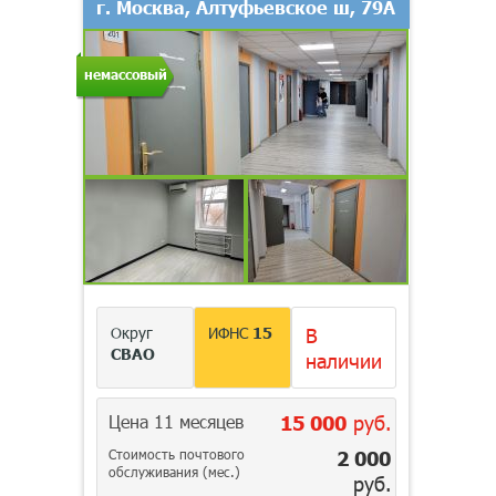
г. Москва, Алтуфьевское ш, 79А
немассовый
Округ
ИФНС
15
В
СВАО
наличии
Цена 11 месяцев
15 000
руб.
Стоимость почтового
2 000
обслуживания (мес.)
руб.