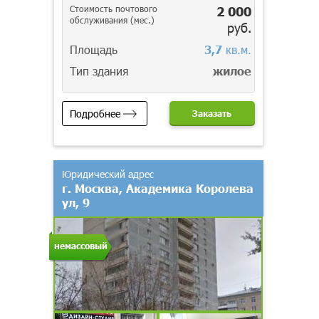
Стоимость почтового
2 000
обслуживания (мес.)
руб.
Площадь
3,7
кв.м.
Тип здания
жилое
Подробнее
Заказать
Юридический адрес
г. Москва, Академика Королева
ул, 9
немассовый