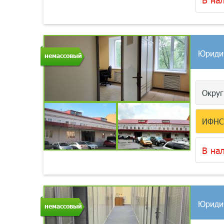
Юриди
немассовый
Окру
ИФН
В на
Юриди
немассовый