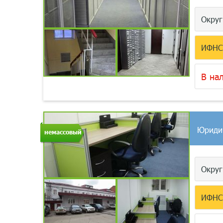
Окру
ИФН
В на
Юриди
немассовый
Окру
ИФН