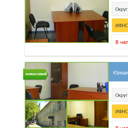
Окру
ИФН
В на
Юриди
немассовый
Окру
ИФН
В на