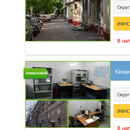
Окру
ИФН
В на
Юриди
немассовый
Окру
ИФН
В на