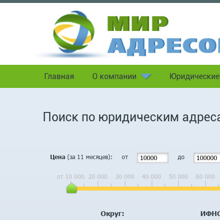
Главная
О компании
Юридические
Поиск по юридическим адрес
(за 11 месяцев):
от
до
Цена
от 10 000
20 000
30 000
40 000
50 000
60 000
Регион:
Округ:
ИФНС