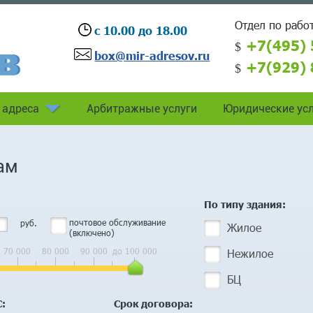
Отдел по работ
с 10.00 до 18.00
+7(495) 
box@mir-adresov.ru
+7(929) 
 адреса
Арбитражные услуги
Юридические усл
ам
По типу здания:
почтовое обслуживание
руб.
Жилое
(включено)
70 000
80 000
90 000
до 100 000
Нежилое
БЦ
:
Срок договора: