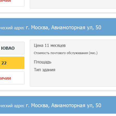
г. Москва, Авиамоторная ул, 50
ческий адрес
Цена 11 месяцев
г
ЮВАО
Стоимость почтового обслуживания (мес.)
Площадь
С
22
Тип здания
личии
г. Москва, Авиамоторная ул, 50
ческий адрес