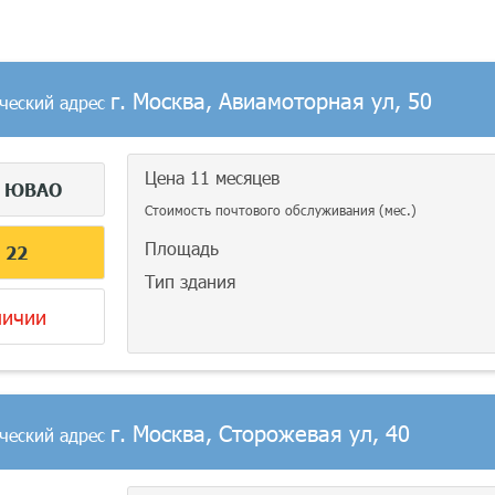
г. Москва, Авиамоторная ул, 50
ческий адрес
Цена 11 месяцев
г
ЮВАО
Стоимость почтового обслуживания (мес.)
Площадь
С
22
Тип здания
личии
г. Москва, Сторожевая ул, 40
ческий адрес