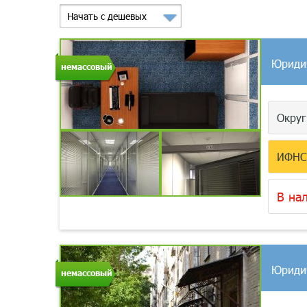
Начать с дешевых
Юриди
немассовый
Окру
ИФН
В на
Юриди
немассовый