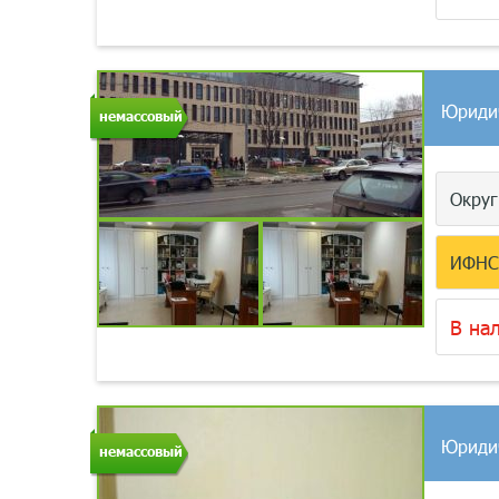
Юриди
немассовый
Окру
ИФН
В на
Юриди
немассовый