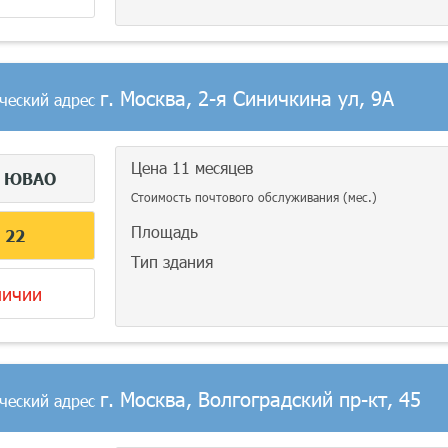
г. Москва, 2-я Синичкина ул, 9А
ческий адрес
Цена 11 месяцев
г
ЮВАО
Стоимость почтового обслуживания (мес.)
Площадь
С
22
Тип здания
личии
г. Москва, Волгоградский пр-кт, 45
ческий адрес