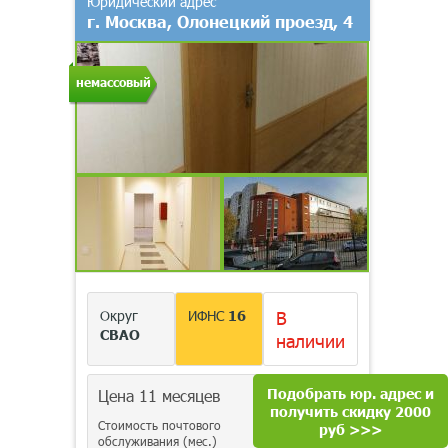
Юридический адрес
г. Москва, Олонецкий проезд, 4
немассовый
Округ
ИФНС
16
В
СВАО
наличии
Подобрать юр. адрес и
Цена 11 месяцев
35 000
руб.
получить скидку 2000
Стоимость почтового
включена
руб >>>
обслуживания (мес.)