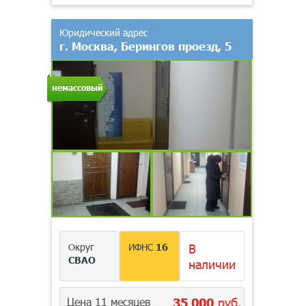
Юридический адрес
г. Москва, Берингов проезд, 5
немассовый
Округ
ИФНС
16
В
СВАО
наличии
Цена 11 месяцев
35 000
руб.