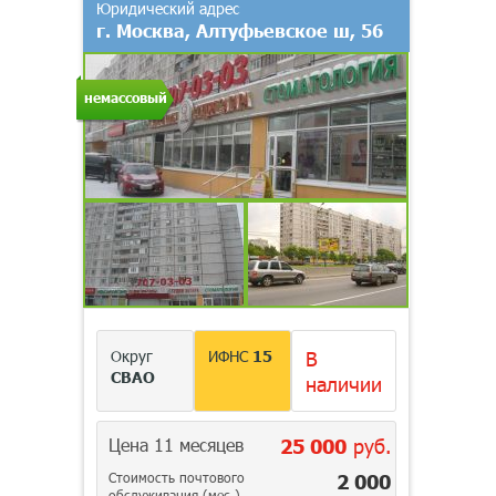
Юридический адрес
г. Москва, Алтуфьевское ш, 56
немассовый
Округ
ИФНС
15
В
СВАО
наличии
Цена 11 месяцев
25 000
руб.
Стоимость почтового
2 000
обслуживания (мес.)