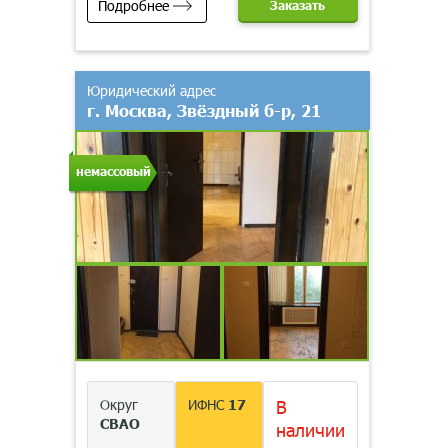
Подробнее
Заказать
Юридический адрес
г. Москва, Звёздный б-р, 21
немассовый
Округ
ИФНС
17
В
СВАО
наличии