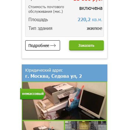
Стоимость почтового
включена
обслуживания (мес.)
Площадь
220,2
кв.м.
Тип здания
жилое
Подробнее
Заказать
Юридический адрес
г. Москва, Седова ул, 2
немассовый