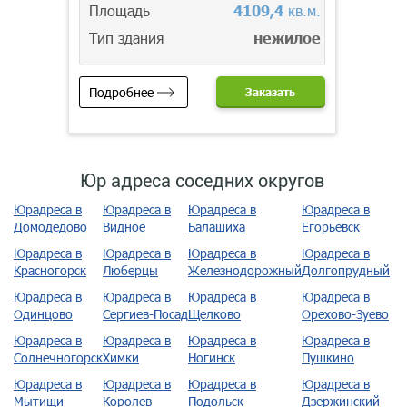
Площадь
4109,4
кв.м.
Тип здания
нежилое
Подробнее
Заказать
Юр адреса соседних округов
Юрадреса в
Юрадреса в
Юрадреса в
Юрадреса в
Домодедово
Видное
Балашиха
Егорьевск
Юрадреса в
Юрадреса в
Юрадреса в
Юрадреса в
Красногорск
Люберцы
Железнодорожный
Долгопрудный
Юрадреса в
Юрадреса в
Юрадреса в
Юрадреса в
Одинцово
Сергиев-Посад
Щелково
Орехово-Зуево
Юрадреса в
Юрадреса в
Юрадреса в
Юрадреса в
Солнечногорск
Химки
Ногинск
Пушкино
Юрадреса в
Юрадреса в
Юрадреса в
Юрадреса в
Мытищи
Королев
Подольск
Дзержинский