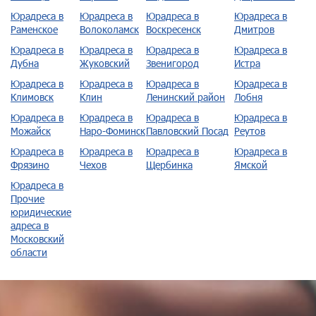
Юрадреса в
Юрадреса в
Юрадреса в
Юрадреса в
Раменское
Волоколамск
Воскресенск
Дмитров
Юрадреса в
Юрадреса в
Юрадреса в
Юрадреса в
Дубна
Жуковский
Звенигород
Истра
Юрадреса в
Юрадреса в
Юрадреса в
Юрадреса в
Климовск
Клин
Ленинский район
Лобня
Юрадреса в
Юрадреса в
Юрадреса в
Юрадреса в
Можайск
Наро-Фоминск
Павловский Посад
Реутов
Юрадреса в
Юрадреса в
Юрадреса в
Юрадреса в
Фрязино
Чехов
Щербинка
Ямской
Юрадреса в
Прочие
юридические
адреса в
Московский
области