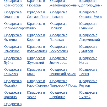
Юрадреса в
Юрадреса в
Юрадреса в
Юрадреса в
Красногорск
Люберцы
Железнодорожный
Долгопрудный
Юрадреса в
Юрадреса в
Юрадреса в
Юрадреса в
Одинцово
Сергиев-Посад
Щелково
Орехово-Зуево
Юрадреса в
Юрадреса в
Юрадреса в
Юрадреса в
Солнечногорск
Химки
Ногинск
Пушкино
Юрадреса в
Юрадреса в
Юрадреса в
Юрадреса в
Мытищи
Королев
Подольск
Дзержинский
Юрадреса в
Юрадреса в
Юрадреса в
Юрадреса в
Раменское
Волоколамск
Воскресенск
Дмитров
Юрадреса в
Юрадреса в
Юрадреса в
Юрадреса в
Дубна
Жуковский
Звенигород
Истра
Юрадреса в
Юрадреса в
Юрадреса в
Юрадреса в
Климовск
Клин
Ленинский район
Лобня
Юрадреса в
Юрадреса в
Юрадреса в
Юрадреса в
Можайск
Наро-Фоминск
Павловский Посад
Реутов
Юрадреса в
Юрадреса в
Юрадреса в
Юрадреса в
Фрязино
Чехов
Щербинка
Ямской
Юрадреса в