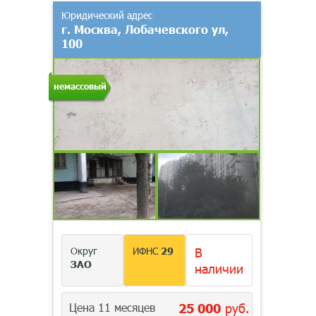
Юридический адрес
г. Москва, Лобачевского ул,
100
немассовый
Округ
ИФНС
29
В
ЗАО
наличии
Цена 11 месяцев
25 000
руб.