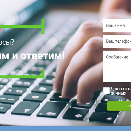
осы?
м и ответим!
Даю согл
данных