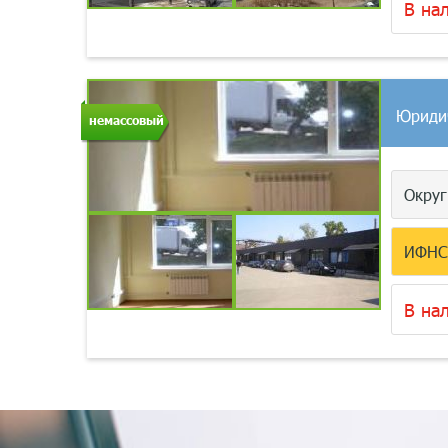
В на
Юриди
немассовый
Окру
ИФН
В на