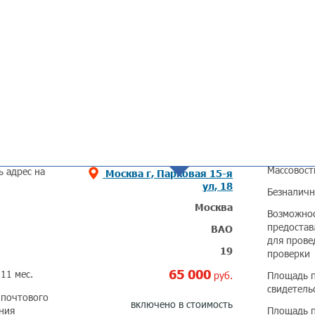
араметры
Дополнител
Массовост
ь адрес на
Москва г, Парковая 15-я
ул, 18
Безналичн
Москва
Возможно
предостав
ВАО
для прове
19
проверки
65 000
11 мес.
руб.
Площадь 
свидетель
 почтового
включено в стоимость
ния
Площадь п