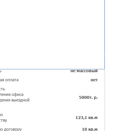
ьные параметры
ь
не массовый
ая оплата
нет
сть
ления офиса
5000т. р.
дения выездной
по
123,1 кв.м
ству
о договору
10 кв.м