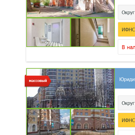
Окру
ИФН
В на
Юриди
массовый
Окру
ИФН