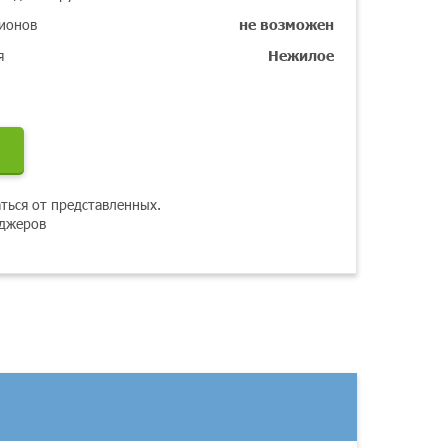
ионов
не возможен
я
Нежилое
ться от представленных.
еджеров