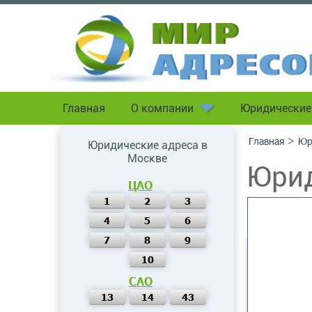
Главная
О компании
Юридические
>
Главная
Юр
Юридические адреса в
Москве
Юрид
ЦАО
ул, 1
1
2
3
4
5
6
7
8
9
10
САО
13
14
43