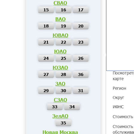
СВАО
15
16
17
ВАО
18
19
20
ЮВАО
21
22
23
ЮАО
24
25
26
Основные п
ЮЗАО
Посмотрет
27
28
36
карте
ЗАО
Регион
29
30
31
Округ
СЗАО
33
34
ИФНС
ЗелАО
Стоимость 
35
Стоимость
Новая Москва
обслужива