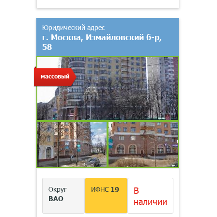
Юридический адрес
г. Москва, Измайловский б-р,
58
массовый
Округ
ИФНС
19
В
ВАО
наличии