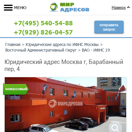
МЕНЮ
Наверх
+7(495) 540-54-88
отправить
запрос
+7(929) 826-04-57
Главная
>
Юридические адреса по ИФНС Москвы
>
Восточный Административный Округ
>
ВАО - ИФНС 19
Юридический адрес Москва г, Барабанный
пер, 4
немассовый