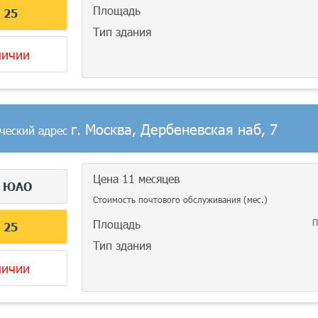
Площадь
С
25
Тип здания
личии
г. Москва, Дербеневская наб, 7
ческий адрес
Цена 11 месяцев
г
ЮАО
Стоимость почтового обслуживания (мес.)
Площадь
П
С
25
Тип здания
личии