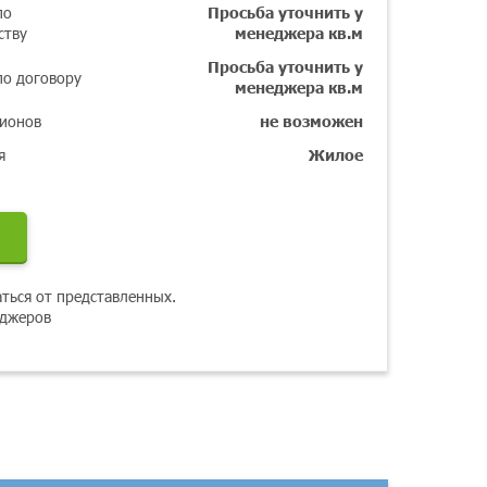
по
Просьба уточнить у
ству
менеджера кв.м
Просьба уточнить у
по договору
менеджера кв.м
гионов
не возможен
я
Жилое
аться от представленных.
еджеров