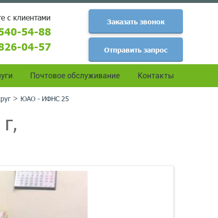
е с клиентами
Заказать звонок
540-54-88
826-04-57
Отправить запрос
уги
Почтовое обслуживание
Контакты
>
руг
ЮАО - ИФНС 25
г,