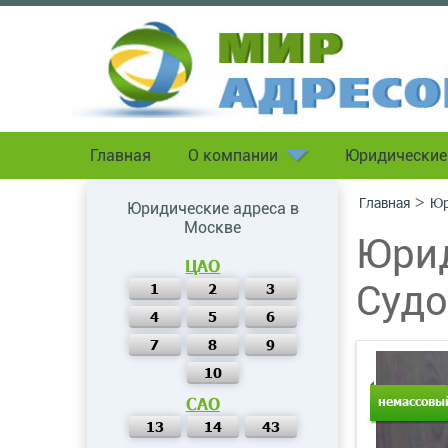
Главная
О компании
Юридические
>
Главная
Юр
Юридические адреса в
Москве
Юрид
ЦАО
Судо
1
2
3
4
5
6
7
8
9
10
САО
немассовы
13
14
43