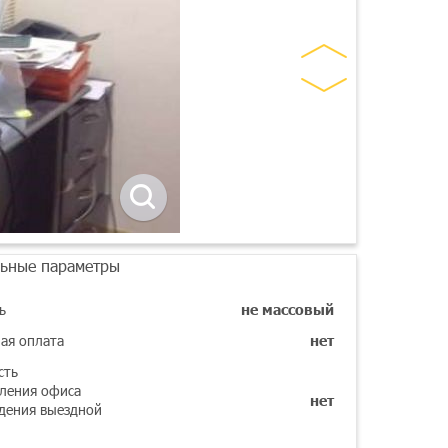
ьные параметры
ь
не массовый
ая оплата
нет
сть
ления офиса
нет
дения выездной