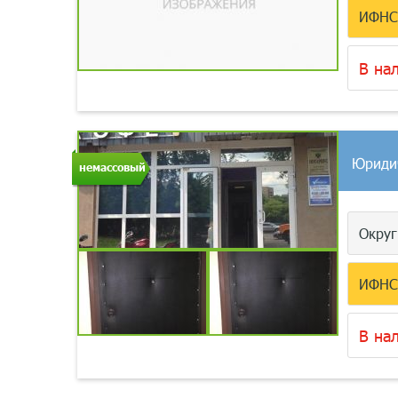
ИФН
В на
Юриди
немассовый
Окру
ИФН
В на