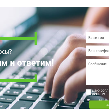
осы?
м и ответим!
Даю согл
данных