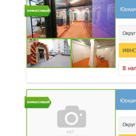
Юриди
немассовый
Окру
ИФН
В на
Юриди
немассовый
Окру