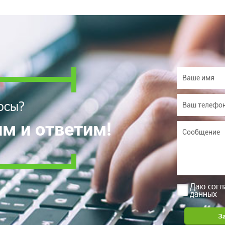
осы?
м и ответим!
Даю согл
данных