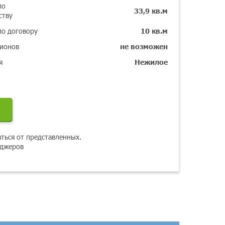
по
33,9 кв.м
ству
по договору
10 кв.м
гионов
не возможен
я
Нежилое
аться от представленных.
еджеров