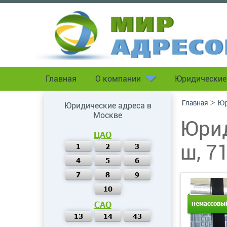
Главная
О компании
Юридические
>
Главная
Юр
Юридические адреса в
Москве
Юрид
ЦАО
ш, 7
1
2
3
4
5
6
7
8
9
10
САО
немассовы
13
14
43