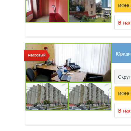
ИФН
В на
Юриди
массовый
Окру
ИФН
В на