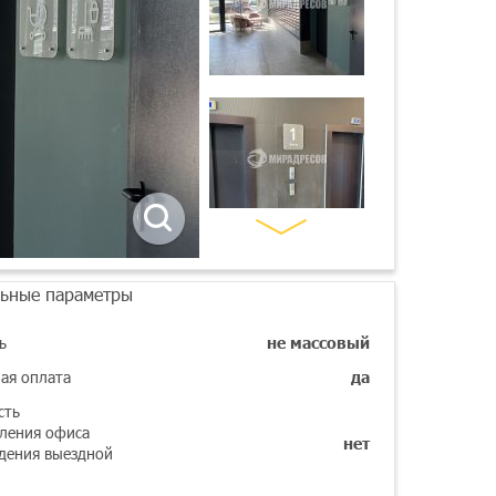
ьные параметры
ь
не массовый
ая оплата
да
сть
ления офиса
нет
дения выездной