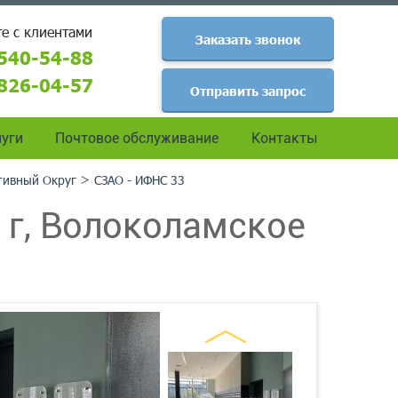
е с клиентами
Заказать звонок
540-54-88
826-04-57
Отправить запрос
уги
Почтовое обслуживание
Контакты
>
тивный Округ
СЗАО - ИФНС 33
г, Волоколамское