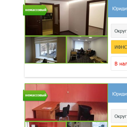
Юриди
немассовый
Окру
ИФН
В на
Юриди
немассовый
Окру