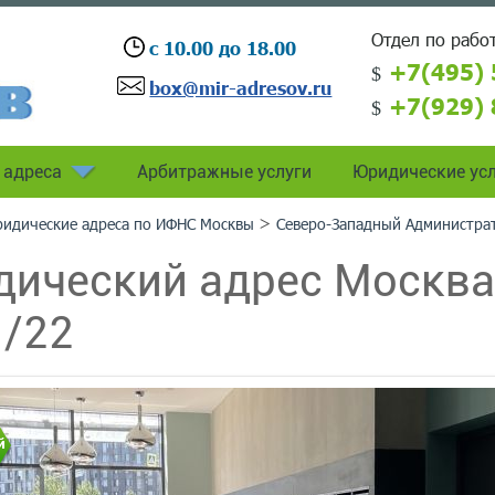
Отдел по работ
с 10.00 до 18.00
+7(495) 
box@mir-adresov.ru
+7(929) 
 адреса
Арбитражные услуги
Юридические усл
>
идические адреса по ИФНС Москвы
Северо-Западный Администра
ический адрес Москва 
1/22
й