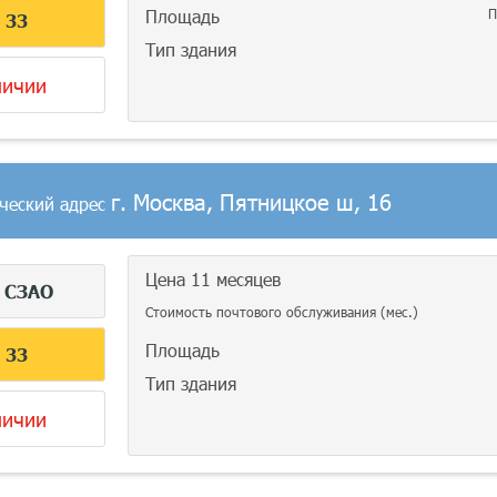
Площадь
П
С
33
Тип здания
личии
г. Москва, Пятницкое ш, 16
ческий адрес
Цена 11 месяцев
г
СЗАО
Стоимость почтового обслуживания (мес.)
Площадь
С
33
Тип здания
личии