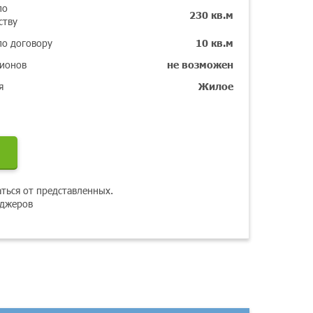
по
230 кв.м
ству
по договору
10 кв.м
гионов
не возможен
я
Жилое
аться от представленных.
еджеров