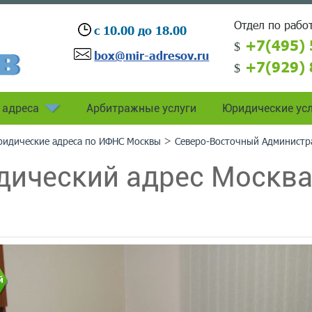
Отдел по работ
с 10.00 до 18.00
+7(495) 
box@mir-adresov.ru
+7(929) 
 адреса
Арбитражные услуги
Юридические усл
>
идические адреса по ИФНС Москвы
Северо-Восточный Администр
ический адрес Москва 
й