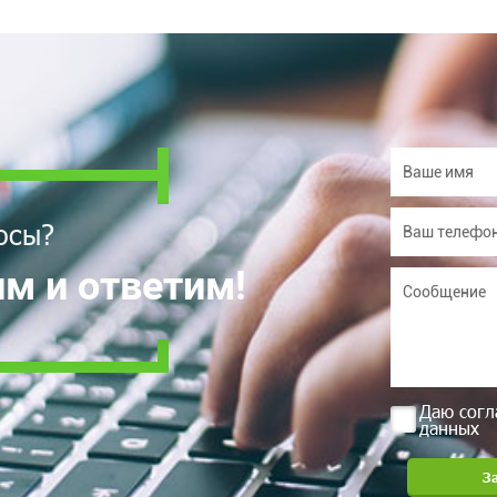
осы?
м и ответим!
Даю согл
данных