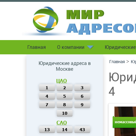
Главная
О компании
Юридические
>
Главная
Юр
Юридические адреса в
Москве
Юрид
ЦАО
4
1
2
3
4
5
6
7
8
9
10
САО
немассовы
13
14
43