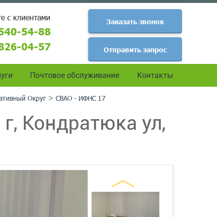
е с клиентами
Заказать звонок
540-54-88
826-04-57
Отправить запрос
уги
Почтовое обслуживание
Контакты
>
ативный Округ
СВАО - ИФНС 17
г, Кондратюка ул,