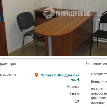
араметры
Дополнител
Массовост
ь адрес на
Москва г, Кондратюка
ул, 4
Безналичн
Москва
Возможно
предостав
СВАО
для прове
17
проверки