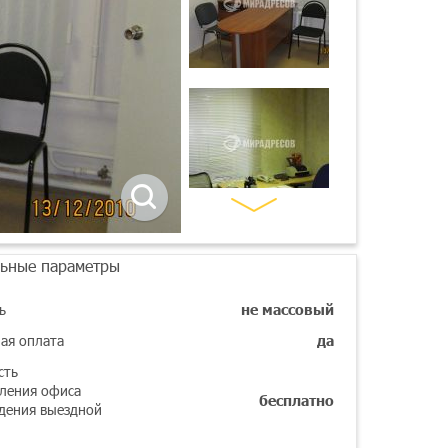
ьные параметры
ь
не массовый
ая оплата
да
сть
ления офиса
бесплатно
дения выездной