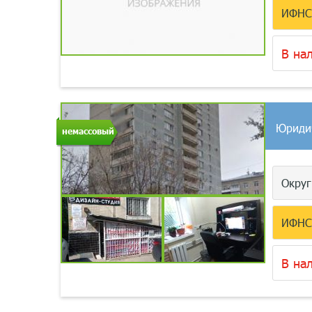
ИФН
В на
Юриди
немассовый
Окру
ИФН
В на