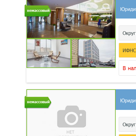
Юриди
немассовый
Окру
ИФН
В на
Юриди
немассовый
Окру