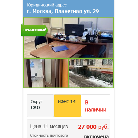
Юридический адрес
г. Москва, Планетная ул, 29
немассовый
Округ
ИФНС
14
В
САО
наличии
Цена 11 месяцев
27 000
руб.
Стоимость почтового
включена