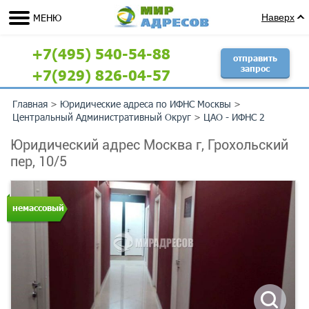
МЕНЮ
Наверх
+7(495) 540-54-88
отправить
запрос
+7(929) 826-04-57
Главная
>
Юридические адреса по ИФНС Москвы
>
Центральный Административный Округ
>
ЦАО - ИФНС 2
Юридический адрес Москва г, Грохольский
пер, 10/5
немассовый