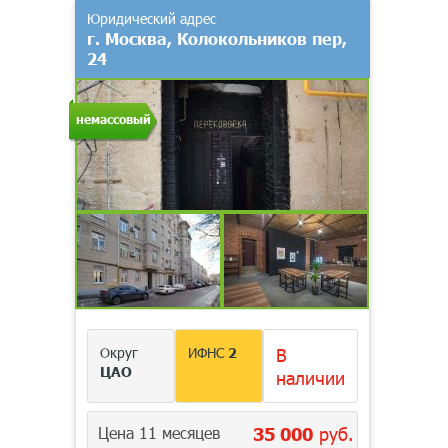
Юридический адрес
г. Москва, Колокольников пер,
24
немассовый
Округ
ИФНС
2
В
ЦАО
наличии
Цена 11 месяцев
35 000
руб.